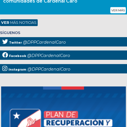
comunidades de Cardenal Caro
VER MÁS
VER
MÁS NOTICIAS
SÍGUENOS
@DPPCardenalCaro
Twitter
@DPPCardenalCaro
Facebook
@DPPCardenalCaro
Instagram